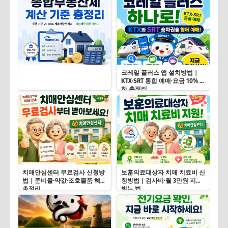
코레일 플러스 앱 설치방법｜
KTX·SRT 통합 예매·요금 10% 인
하 총정리
치매안심센터 무료검사 신청방
보훈의료대상자 치매 치료비 신
법｜준비물·약값·조호물품 혜택
청방법｜검사비·월 3만원 지원
총정리
받는 법