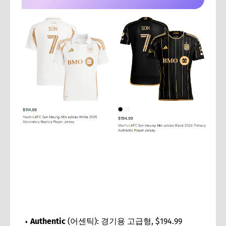
🔼손흥민 LAFC 유니폼 7번 구매링크🔼
Authentic
(어센틱): 경기용 고급형, $194.99