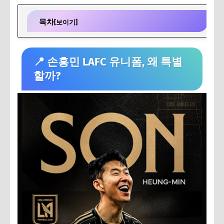
목차
[보이기]
📍 손흥민 LAFC 유니폼, 왜 특별할까?
📍 손흥민 LAFC 유니폼, 왜 특별
📦 구매처 안내: 어디서 사야 할까?
할까?
👕 유니폼 종류와 마킹 옵션
📏 사이즈는 어떻게 고를까?
💳 결제 및 배송 과정 상세 가이드
💸 관세/부가세 주의사항
🎁 유니폼 싸게 사는 실전 팁
📌LAFC 공식몰 유니폼 핵심 요약 정리