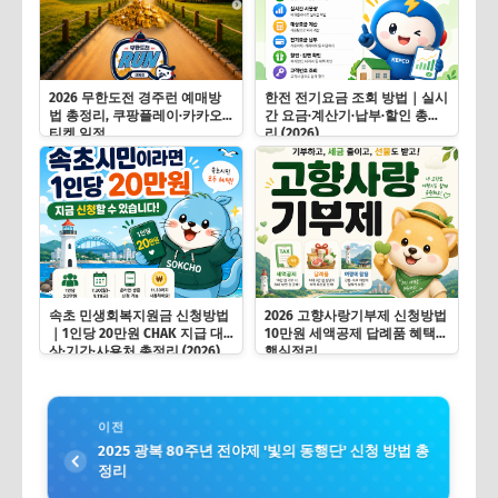
2026 무한도전 경주런 예매방
한전 전기요금 조회 방법｜실시
법 총정리, 쿠팡플레이·카카오
간 요금·계산기·납부·할인 총정
티켓 일정
리 (2026)
속초 민생회복지원금 신청방법
2026 고향사랑기부제 신청방법
｜1인당 20만원 CHAK 지급 대
10만원 세액공제 답례품 혜택
상·기간·사용처 총정리 (2026)
핵심정리
이전
2025 광복 80주년 전야제 '빛의 동행단' 신청 방법 총
정리