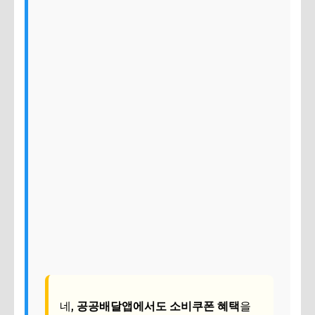
네,
공공배달앱에서도 소비쿠폰 혜택
을