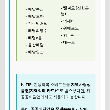
땡겨요
(신한은
배달특급
행)
배달모아
먹깨비
전주맛배달
위메프오
배달의명수
휘파람
배달e음
대구로
울산페달
배달양산
📝
TIP
: 민생회복 소비쿠폰을
지역사랑상
품권(지역화폐 카드)
으로 받으셨다면, 위
공공배달앱에서도 사용이 가능합니다.
특히,
공공배달앱은 중개수수료가 낮아