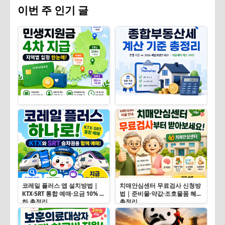
이번 주 인기 글
코레일 플러스 앱 설치방법｜
치매안심센터 무료검사 신청방
KTX·SRT 통합 예매·요금 10% 인
법｜준비물·약값·조호물품 혜택
하 총정리
총정리