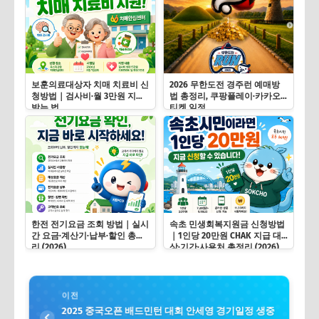
보훈의료대상자 치매 치료비 신
2026 무한도전 경주런 예매방
청방법｜검사비·월 3만원 지원
법 총정리, 쿠팡플레이·카카오
받는 법
티켓 일정
한전 전기요금 조회 방법｜실시
속초 민생회복지원금 신청방법
간 요금·계산기·납부·할인 총정
｜1인당 20만원 CHAK 지급 대
리 (2026)
상·기간·사용처 총정리 (2026)
이전
2025 중국오픈 배드민턴 대회 안세영 경기일정 생중