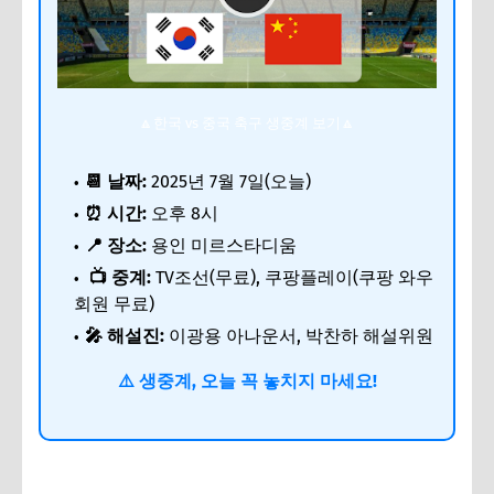
🔼한국 vs 중국 축구 생중계 보기🔼
📆 날짜:
2025년 7월 7일(오늘)
⏰ 시간:
오후 8시
📍 장소:
용인 미르스타디움
📺 중계:
TV조선(무료), 쿠팡플레이(쿠팡 와우
회원 무료)
🎤 해설진:
이광용 아나운서, 박찬하 해설위원
⚠️ 생중계, 오늘 꼭 놓치지 마세요!