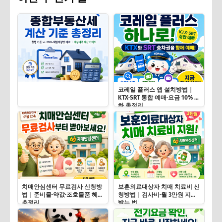
코레일 플러스 앱 설치방법｜
KTX·SRT 통합 예매·요금 10% 인
하 총정리
치매안심센터 무료검사 신청방
보훈의료대상자 치매 치료비 신
법｜준비물·약값·조호물품 혜택
청방법｜검사비·월 3만원 지원
총정리
받는 법