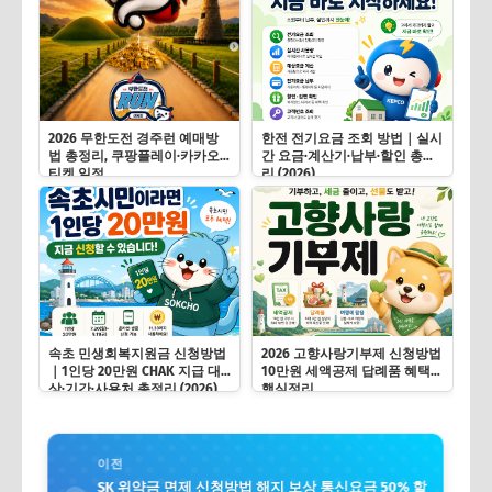
2026 무한도전 경주런 예매방
한전 전기요금 조회 방법｜실시
법 총정리, 쿠팡플레이·카카오
간 요금·계산기·납부·할인 총정
티켓 일정
리 (2026)
속초 민생회복지원금 신청방법
2026 고향사랑기부제 신청방법
｜1인당 20만원 CHAK 지급 대
10만원 세액공제 답례품 혜택
상·기간·사용처 총정리 (2026)
핵심정리
이전
SK 위약금 면제 신청방법 해지 보상 통신요금 50% 할