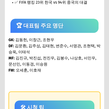
✅ FIFA 랭킹 23위 한국 vs 94위 중국의 대결
🏆 대표팀 주요 명단
GK:
김동헌, 이창근, 조현우
DF:
김문환, 김주성, 김태현, 변준수, 서명관, 조현택, 박
승욱, 이태석
MF:
김진규, 박진섭, 전진우, 김봉수, 나상호, 서민우,
문선민, 이동경, 이승원
FW:
오세훈, 이호재
🛠️ 시청 팁